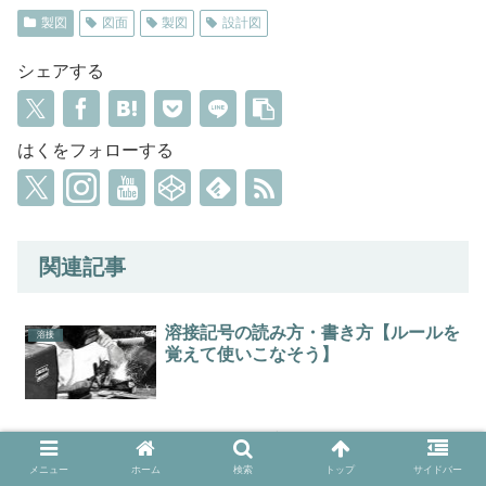
製図
図面
製図
設計図
シェアする
はくをフォローする
関連記事
溶接記号の読み方・書き方【ルールを
溶接
覚えて使いこなそう】
【機械製図の実践4】幾何公差の目的
製図
を理解して使いこなそう
メニュー
ホーム
検索
トップ
サイドバー