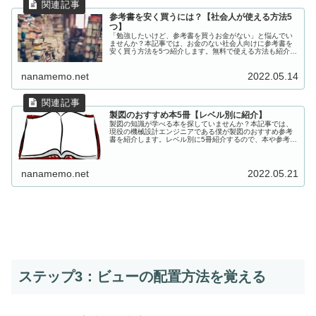
参考書を安く買うには？【社会人が使える方法5
つ】
「勉強したいけど、参考書を買うお金がない」と悩んでい
ませんか？本記事では、お金のない社会人向けに参考書を
安く買う方法を5つ紹介します。無料で使える方法も紹介す
るので、参考書をなるべく安く手に入れたい方はぜひ参考
にしてください。
nanamemo.net
2022.05.14
製図のおすすめ本5冊【レベル別に紹介】
製図の知識が学べる本を探していませんか？本記事では、
現役の機械設計エンジニアである僕が製図のおすすめ参考
書を紹介します。レベル別に5冊紹介するので、本や参考書
を使って製図の知識を身につけたいという方は、ぜひ参考
にしてください。
nanamemo.net
2022.05.21
ステップ3：ビューの配置方法を覚える