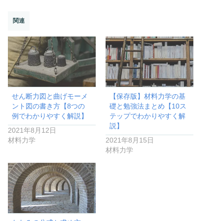
関連
せん断力図と曲げモーメ
【保存版】材料力学の基
ント図の書き方【8つの
礎と勉強法まとめ【10ス
例でわかりやすく解説】
テップでわかりやすく解
説】
2021年8月12日
材料力学
2021年8月15日
材料力学