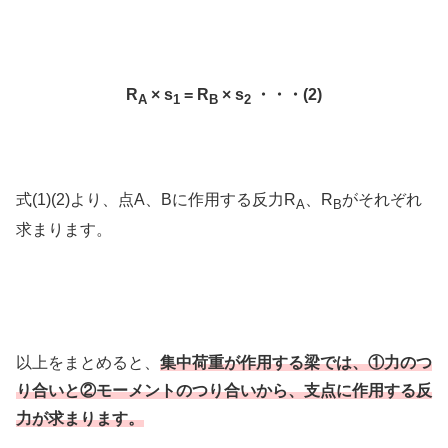
R
× s
= R
× s
・・・(2)
A
1
B
2
式(1)(2)より、点A、Bに作用する反力R
、R
がそれぞれ
A
B
求まります。
以上をまとめると、
集中荷重が作用する梁では、①力のつ
り合いと②モーメントのつり合いから、支点に作用する反
力が求まります。