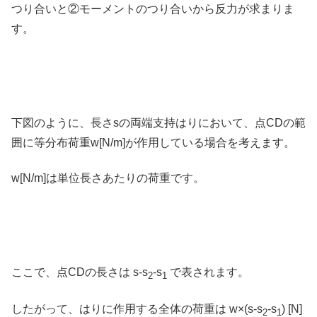
つり合いと②モーメントのつり合いから反力が求まりま
す。
下図のように、長さsの両端支持はりにおいて、点CDの範
囲に等分布荷重w[N/m]が作用している場合を考えます。
w[N/m]は単位長さあたりの荷重です。
ここで、点CDの長さは s-s
-s
で表されます。
2
1
したがって、はりに作用する全体の荷重は w×(s-s
-s
) [N]
2
1