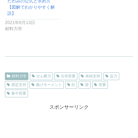
たわみの公式と求め方
【図解でわかりやすく解
説】
2021年8月13日
材料力学
材料力学
せん断力
分布荷重
単純支持
反力
固定支持
曲げモーメント
柱
梁
荷重
集中荷重
スポンサーリンク