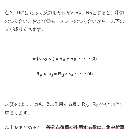
点A、Bにはたらく反力をそれぞれR
、R
とすると、①力
A
B
のつり合い、および②モーメントのつり合いから、以下の
式が成り立ちます。
w
(s-s
-s
) = R
+ R
・・・(3)
2
1
A
B
R
× s
= R
× s
・・・(4)
A
3
B
4
式(3)(4)より、点A、Bに作用する反力R
、R
がそれぞれ
A
B
求まります。
以上をまとめると、
等分布荷重が作用する梁は、集中荷重