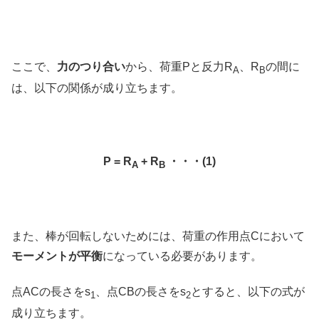
ここで、
力のつり合い
から、荷重Pと反力R
、R
の間に
A
B
は、以下の関係が成り立ちます。
P = R
+ R
・・・(1)
A
B
また、棒が回転しないためには、荷重の作用点Cにおいて
モーメントが平衡
になっている必要があります。
点ACの長さをs
、点CBの長さをs
とすると、以下の式が
1
2
成り立ちます。